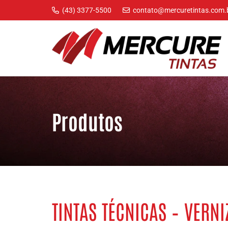
(43) 3377-5500
contato@mercuretintas.com.
Produtos
TINTAS TÉCNICAS – VERNI