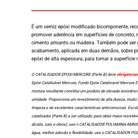
É um verniz epóxi modificado bicomponente, rec
promover aderência em superfícies de concreto, 
cimento amianto ou madeira. Também pode ser 
acabamento, aplicada em duas demãos, sobre pi
epóxi de alta espessura, para tornar a superfície m
O CATALISADOR EPOXI MERCURE (Parte B) deve
obrigatoria
Epóxi Catalisável Mercure, Fundo Epóxi Catalisável Mercure E
mistura resultante constitui um produto de elevada resistênc
umidade. Proporciona um revestimento de alta dureza, muito r
limpeza e de excelentes características anticorrosivas. Esco
catalisador (Parte B) a ser utilizado: para obter maior resistê
álcalis, sais e óleos), use o CATALISADOR POLIAMINA AMN300
água, melhor adesão e flexibilidade, use o CATALISADOR P